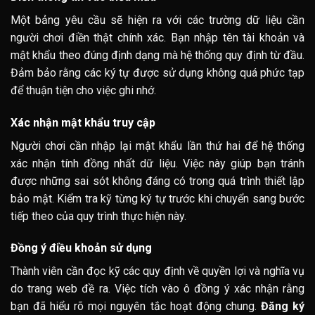
Một bảng yêu cầu sẽ hiện ra với các trường dữ liệu cần
người chơi điền thật chính xác. Bạn nhập tên tài khoản và
mật khẩu theo đúng định dạng mà hệ thống quy định từ đầu.
Đảm bảo rằng các ký tự được sử dụng không quá phức tạp
để thuận tiện cho việc ghi nhớ.
Xác nhận mật khẩu truy cập
Người chơi cần nhập lại mật khẩu lần thứ hai để hệ thống
xác nhận tính đồng nhất dữ liệu. Việc này giúp bạn tránh
được những sai sót không đáng có trong quá trình thiết lập
bảo mật. Kiểm tra kỹ từng ký tự trước khi chuyển sang bước
tiếp theo của quy trình thực hiện này.
Đồng ý điều khoản sử dụng
Thành viên cần đọc kỹ các quy định về quyền lợi và nghĩa vụ
do trang web đề ra. Việc tích vào ô đồng ý xác nhận rằng
bạn đã hiểu rõ mọi nguyên tắc hoạt động chung.
Đăng ký