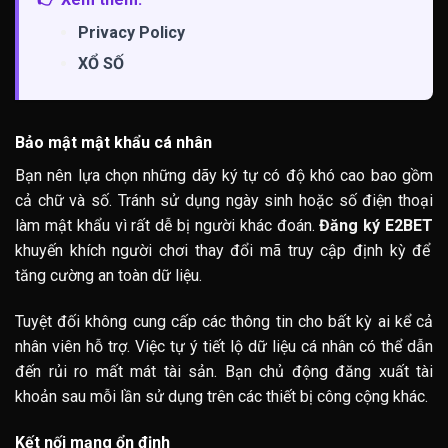
Privacy Policy
XỔ SỐ
Bảo mật mật khẩu cá nhân
Bạn nên lựa chọn những dãy ký tự có độ khó cao bao gồm
cả chữ và số. Tránh sử dụng ngày sinh hoặc số điện thoại
làm mật khẩu vì rất dễ bị người khác đoán.
Đăng ký E2BET
khuyến khích người chơi thay đổi mã truy cập định kỳ để
tăng cường an toàn dữ liệu.
Tuyệt đối không cung cấp các thông tin
cho bất kỳ ai kể cả
nhân viên hỗ trợ. Việc tự ý tiết lộ dữ liệu cá nhân có thể dẫn
đến rủi ro mất mát tài sản. Bạn chủ động đăng xuất tài
khoản sau mỗi lần sử dụng trên các thiết bị công cộng khác.
Kết nối mạng ổn định