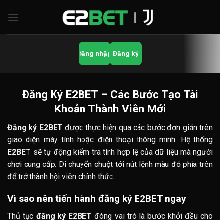
Bỏ
qua
nội
dung
Đăng nhập
Đăng ký
Đăng Ký E2BET – Các Bước Tạo Tài
Khoản Thành Viên Mới
Đăng ký E2BET
được thực hiện qua các bước đơn giản trên
giao diện máy tính hoặc điện thoại thông minh. Hệ thống
E2BET
sẽ tự động kiểm tra tính hợp lệ của dữ liệu mà người
chơi cung cấp. Di chuyển chuột tới nút lệnh màu đỏ phía trên
để trở thành hội viên chính thức.
Vì sao nên tiến hành đăng ký E2BET ngay
Thủ tục
đăng ký E2BET
đóng vai trò là bước khởi đầu cho