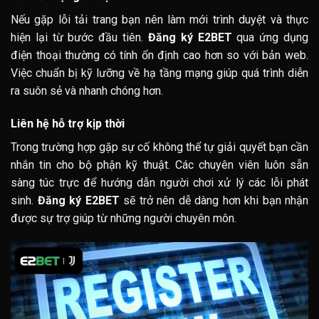
Nếu gặp lỗi tải trang bạn nên làm mới trình duyệt và thực
hiện lại từ bước đầu tiên.
Đăng ký E2BET
qua ứng dụng
điện thoại thường có tính ổn định cao hơn so với bản web.
Việc chuẩn bị kỹ lưỡng về hạ tầng mạng giúp quá trình diễn
ra suôn sẻ và nhanh chóng hơn.
Liên hệ hỗ trợ kịp thời
Trong trường hợp gặp sự cố không thể tự giải quyết bạn cần
nhắn tin cho bộ phận kỹ thuật. Các chuyên viên luôn sẵn
sàng túc trực để hướng dẫn người chơi xử lý các lỗi phát
sinh.
Đăng ký E2BET
sẽ trở nên dễ dàng hơn khi bạn nhận
được sự trợ giúp từ những người chuyên môn.