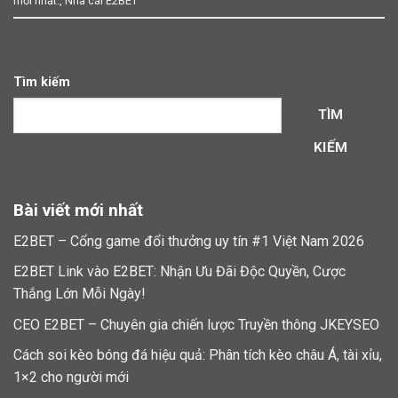
mới nhất.
,
Nhà cái E2BET
Tìm kiếm
TÌM
KIẾM
Bài viết mới nhất
E2BET – Cổng game đổi thưởng uy tín #1 Việt Nam 2026
E2BET Link vào E2BET: Nhận Ưu Đãi Độc Quyền, Cược
Thắng Lớn Mỗi Ngày!
CEO E2BET – Chuyên gia chiến lược Truyền thông JKEYSEO
Cách soi kèo bóng đá hiệu quả: Phân tích kèo châu Á, tài xỉu,
1×2 cho người mới