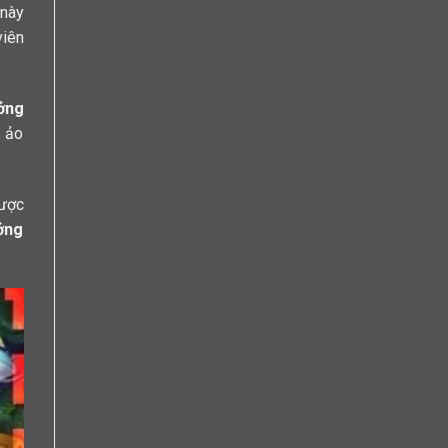
 này
viên
ưởng
ỳ ảo
dược
ưởng