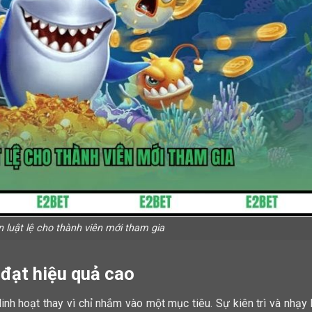
 luật lệ cho thành viên mới tham gia
 đạt hiệu quả cao
inh hoạt thay vì chỉ nhắm vào một mục tiêu. Sự kiên trì và nhạy