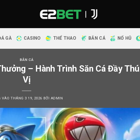
ĐÁ GÀ
CASINO
THỂ THAO
BẮN CÁ
NỔ HŨ
BẮN CÁ
 Thưởng – Hành Trình Săn Cá Đầy Thú
Vị
G VÀO
THÁNG 3 19, 2026
BỞI
ADMIN