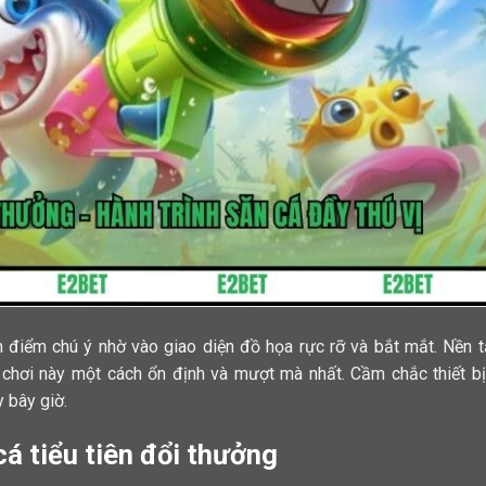
m điểm chú ý nhờ vào giao diện đồ họa rực rỡ và bắt mắt. Nền 
 chơi này một cách ổn định và mượt mà nhất. Cầm chắc thiết bị
 bây giờ.
cá tiểu tiên đổi thưởng