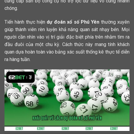
cung cấp sẵn bộ công cụ hỗ trợ lọc dữ liệu vô cùng nhanh
chóng.
Tiến hành thực hiện
dự đoán xổ số Phú Yên
thường xuyên
giúp thành viên rèn luyện khả năng quan sát nhạy bén. Mọi
người cần nhìn vào vị trí giải đặc biệt phía trên nhằm tìm ra
đầu đuôi của một chu kỳ. Cách thức này mang tính khách
quan dựa hoàn toàn vào bảng xác suất thống kê thực tế diễn
ra hàng tuần.