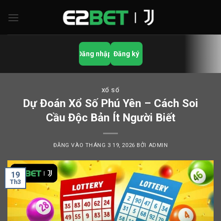
Bỏ
qua
nội
dung
Đăng nhập
Đăng ký
XỔ SỐ
Dự Đoán Xổ Số Phú Yên – Cách Soi
Cầu Độc Bản Ít Người Biết
ĐĂNG VÀO
THÁNG 3 19, 2026
BỞI
ADMIN
19
Th3