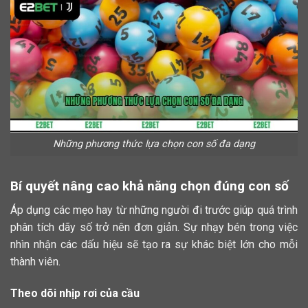
Những phương thức lựa chọn con số đa dạng
Bí quyết nâng cao khả năng chọn đúng con số
Áp dụng các mẹo hay từ những người đi trước giúp quá trình
phân tích dãy số trở nên đơn giản. Sự nhạy bén trong việc
nhìn nhận các dấu hiệu sẽ tạo ra sự khác biệt lớn cho mỗi
thành viên.
Theo dõi nhịp rơi của cầu