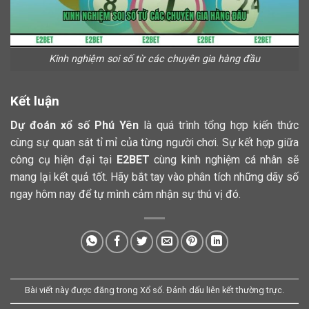
Kinh nghiệm soi số từ các chuyên gia hàng đầu
Kết luận
Dự đoán xổ số Phú Yên
là quá trình tổng hợp kiến thức
cùng sự quan sát tỉ mỉ của từng người chơi. Sự kết hợp giữa
công cụ hiện đại tại
E2BET
cùng kinh nghiệm cá nhân sẽ
mang lại kết quả tốt. Hãy bắt tay vào phân tích những dãy số
ngay hôm nay để tự mình cảm nhận sự thú vị đó.
Bài viết này được đăng trong
Xổ số
. Đánh dấu
liên kết thường trực
.