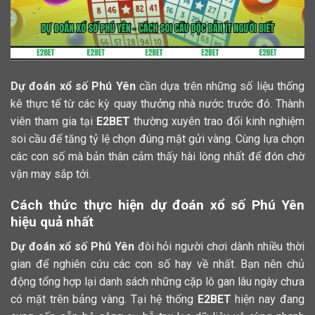
Dự đoán xổ số Phú Yên
cần dựa trên những số liệu thống
kê thực tế từ các kỳ quay thưởng nhà nước trước đó. Thành
viên tham gia tại
E2BET
thường xuyên trao đổi kinh nghiệm
soi cầu để tăng tỷ lệ chọn đúng mặt gửi vàng. Cùng lựa chọn
các con số mà bản thân cảm thấy hài lòng nhất để đón chờ
vận may sắp tới.
Cách thức thực hiện dự đoán xổ số Phú Yên
hiệu quả nhất
Dự đoán xổ số Phú Yên
đòi hỏi người chơi dành nhiều thời
gian để nghiên cứu các con số hay về nhất. Bạn nên chủ
động tổng hợp lại danh sách những cặp lô gan lâu ngày chưa
có mặt trên bảng vàng. Tại hệ thống
E2BET
hiện nay đang