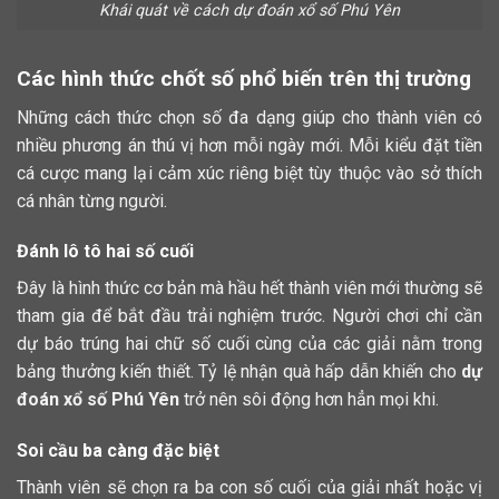
Khái quát về cách dự đoán xổ số Phú Yên
Các hình thức chốt số phổ biến trên thị trường
Những cách thức chọn số đa dạng giúp cho thành viên có
nhiều phương án thú vị hơn mỗi ngày mới. Mỗi kiểu đặt tiền
cá cược mang lại cảm xúc riêng biệt tùy thuộc vào sở thích
cá nhân từng người.
Đánh lô tô hai số cuối
Đây là hình thức cơ bản mà hầu hết thành viên mới thường sẽ
tham gia để bắt đầu trải nghiệm trước. Người chơi chỉ cần
dự báo trúng hai chữ số cuối cùng của các giải nằm trong
bảng thưởng kiến thiết. Tỷ lệ nhận quà hấp dẫn khiến cho
dự
đoán xổ số Phú Yên
trở nên sôi động hơn hẳn mọi khi.
Soi cầu ba càng đặc biệt
Thành viên sẽ chọn ra ba con số cuối của giải nhất hoặc vị