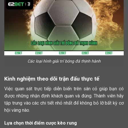
Các loại hình giải trí bóng đá thịnh hành
Kinh nghiệm theo dõi trận đấu thực tế
Việc quan sát trực tiếp diễn biến trên sân cỏ giúp bạn có
được những nhận định khách quan và đúng. Thành viên hãy
tập trung vào các chi tiết nhỏ nhất để không bỏ lỡ bất kỳ cơ
hội vàng nào.
Lựa chọn thời điểm cược kèo rung