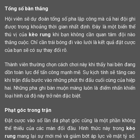
Tổng số bàn thắng
Hội viên sẽ dự đoán tổng số pha lập công mà cả hai đội ghi
được trong khoảng thời gian nhất định. Đây là một biến thể
thú vị của
kèo rung
khi bạn không cần quan tâm đội nào
thắng cuộc. Chỉ cần trái bóng đi vào lưới là kết quả đặt cược
của bạn sẽ có sự thay đổi rõ.
Thành viên thường chọn cách chơi này khi thấy hai bên đang
dồn toàn lực để tấn công mạnh mẽ. Sự kịch tính sẽ tăng cao
khi trận đấu bước vào những phút thi đấu cuối cùng của hiệp
hai. Những pha ghi bàn muộn màng luôn là điểm nhấn khiến
loại hình cá độ này trở nên đặc biệt.
Phạt góc trong trận
Đặt cược vào số lần đá phạt góc cũng là một phần không
thể thiếu của các màn đối đầu. Hình thức này trong
kèo
rung
mang lại sự mới mẻ và giảm bớt áp lực về mặt tỷ số.