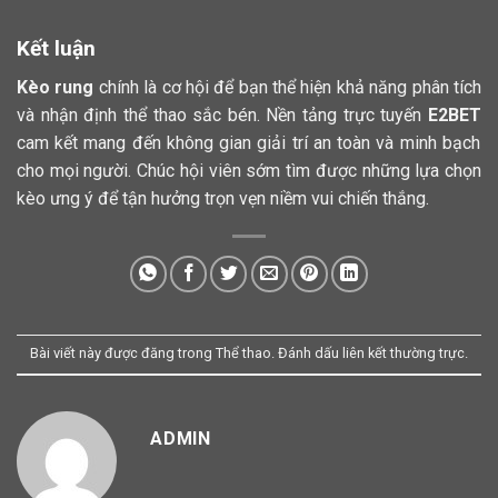
Kết luận
Kèo rung
chính là cơ hội để bạn thể hiện khả năng phân tích
và nhận định thể thao sắc bén. Nền tảng trực tuyến
E2BET
cam kết mang đến không gian giải trí an toàn và minh bạch
cho mọi người. Chúc hội viên sớm tìm được những lựa chọn
kèo ưng ý để tận hưởng trọn vẹn niềm vui chiến thắng.
Bài viết này được đăng trong
Thể thao
. Đánh dấu
liên kết thường trực
.
ADMIN