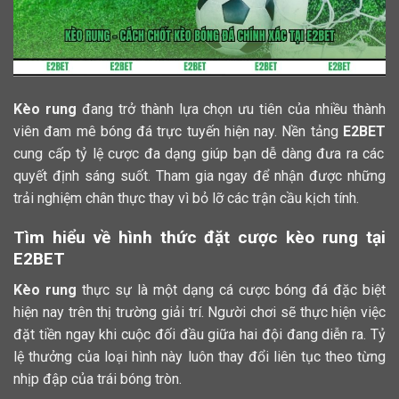
Kèo rung
đang trở thành lựa chọn ưu tiên của nhiều thành
viên đam mê bóng đá trực tuyến hiện nay. Nền tảng
E2BET
cung cấp tỷ lệ cược đa dạng giúp bạn dễ dàng đưa ra các
quyết định sáng suốt. Tham gia ngay để nhận được những
trải nghiệm chân thực thay vì bỏ lỡ các trận cầu kịch tính.
Tìm hiểu về hình thức đặt cược kèo rung tại
E2BET
Kèo rung
thực sự là một dạng cá cược bóng đá đặc biệt
hiện nay trên thị trường giải trí. Người chơi sẽ thực hiện việc
đặt tiền ngay khi cuộc đối đầu giữa hai đội đang diễn ra. Tỷ
lệ thưởng của loại hình này luôn thay đổi liên tục theo từng
nhịp đập của trái bóng tròn.