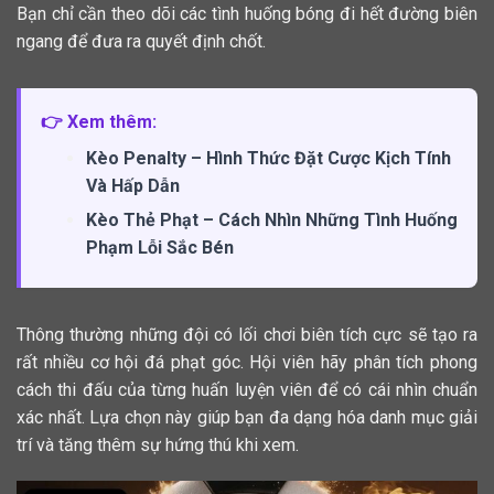
Bạn chỉ cần theo dõi các tình huống bóng đi hết đường biên
ngang để đưa ra quyết định chốt.
👉 Xem thêm:
Kèo Penalty – Hình Thức Đặt Cược Kịch Tính
Và Hấp Dẫn
Kèo Thẻ Phạt – Cách Nhìn Những Tình Huống
Phạm Lỗi Sắc Bén
Thông thường những đội có lối chơi biên tích cực sẽ tạo ra
rất nhiều cơ hội đá phạt góc. Hội viên hãy phân tích phong
cách thi đấu của từng huấn luyện viên để có cái nhìn chuẩn
xác nhất. Lựa chọn này giúp bạn đa dạng hóa danh mục giải
trí và tăng thêm sự hứng thú khi xem.