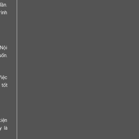
lần.
rình
 Nội
uốn.
Việc
 tốt
kiện
y là