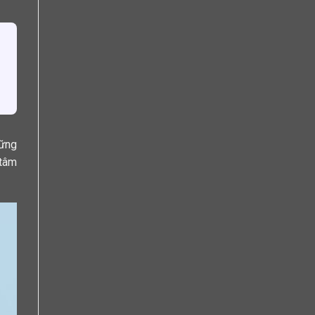
hững
 tâm