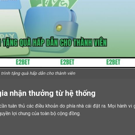
trình tặng quà hấp dẫn cho thành viên
gia nhận thưởng từ hệ thống
ần tuân thủ các điều khoản do phía nhà cái đặt ra. Mọi hành vi 
quyền lợi chung của toàn bộ cộng đồng.