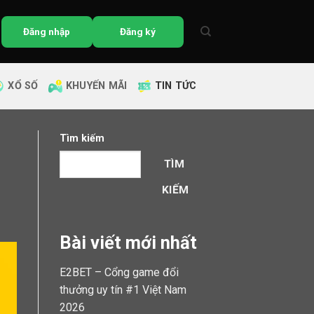
Đăng nhập
Đăng ký
XỔ SỐ
KHUYẾN MÃI
TIN TỨC
Tìm kiếm
TÌM
KIẾM
Bài viết mới nhất
E2BET – Cổng game đổi
thưởng uy tín #1 Việt Nam
2026