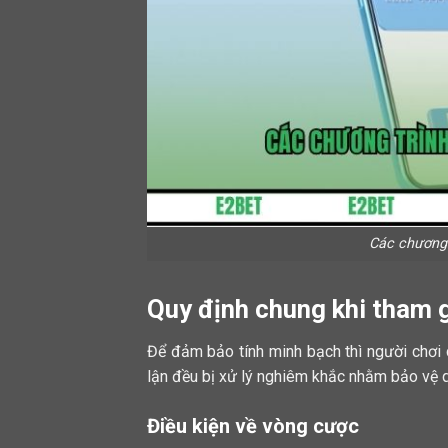
Các chương 
Quy định chung khi tham 
Để đảm bảo tính minh bạch thì người chơi c
lận đều bị xử lý nghiêm khắc nhằm bảo vệ 
Điều kiện về vòng cược