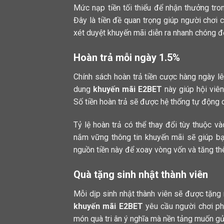
Mức nạp tiền tối thiểu để nhận thưởng tro
Đây là tiền đề quan trọng giúp người chơi 
xét duyệt khuyến mãi diễn ra nhanh chóng đ
Hoàn trả mỗi ngày 1.5%
Chính sách hoàn trả tiền cược hàng ngày l
dung
khuyến mãi E2BET
này giúp hội viên
Số tiền hoàn trả sẽ được hệ thống tự động 
Tỷ lệ hoàn trả có thể thay đổi tùy thuộc 
nắm vững thông tin khuyến mãi sẽ giúp bạ
nguồn tiền này để xoay vòng vốn và tăng th
Quà tặng sinh nhật thành viên
Mỗi dịp sinh nhật thành viên sẽ được tặng 
khuyến mãi E2BET
yêu cầu người chơi phả
món quà tri ân ý nghĩa mà nền tảng muốn gửi