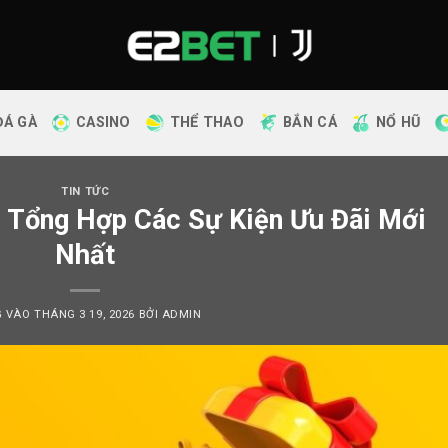
ĐÁ GÀ
CASINO
THỂ THAO
BẮN CÁ
NỔ HŨ
TIN TỨC
 Tổng Hợp Các Sự Kiện Ưu Đãi Mới
Nhất
G VÀO
THÁNG 3 19, 2026
BỞI
ADMIN