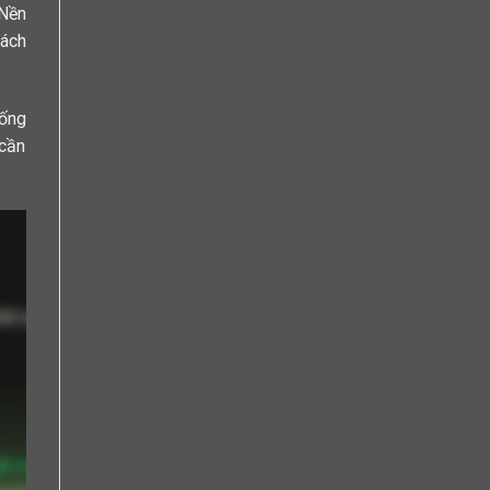
 Nền
cách
hống
 cần