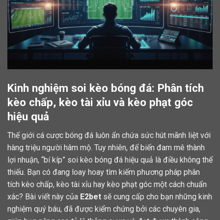
Kinh nghiệm soi kèo bóng đá: Phân tích
kèo chấp, kèo tài xỉu và kèo phạt góc
hiệu quả
Thế giới cá cược bóng đá luôn ẩn chứa sức hút mãnh liệt với
hàng triệu người hâm mộ. Tuy nhiên, để biến đam mê thành
lợi nhuận, “bí kíp” soi kèo bóng đá hiệu quả là điều không thể
thiếu. Bạn có đang loay hoay tìm kiếm phương pháp phân
tích kèo chấp, kèo tài xỉu hay kèo phạt góc một cách chuẩn
xác? Bài viết này của
E2bet
sẽ cung cấp cho bạn những kinh
nghiệm quý báu, đã được kiểm chứng bởi các chuyên gia,