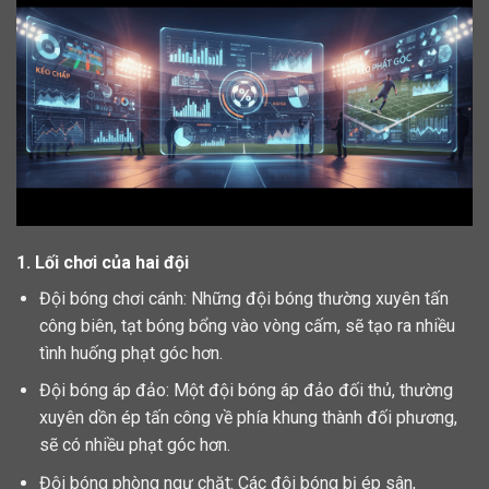
1. Lối chơi của hai đội
Đội bóng chơi cánh: Những đội bóng thường xuyên tấn
công biên, tạt bóng bổng vào vòng cấm, sẽ tạo ra nhiều
tình huống phạt góc hơn.
Đội bóng áp đảo: Một đội bóng áp đảo đối thủ, thường
xuyên dồn ép tấn công về phía khung thành đối phương,
sẽ có nhiều phạt góc hơn.
Đội bóng phòng ngự chặt: Các đội bóng bị ép sân,