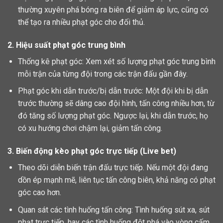
thường xuyên phá bóng ra biên để giảm áp lực, cũng có
thể tạo ra nhiều phạt góc cho đối thủ.
2. Hiệu suất phạt góc trung bình
Thống kê phạt góc: Xem xét số lượng phạt góc trung bình
mỗi trận của từng đội trong các trận đấu gần đây.
Phạt góc khi dẫn trước/bị dẫn trước: Một đội khi bị dẫn
trước thường sẽ dâng cao đội hình, tấn công nhiều hơn, từ
đó tăng số lượng phạt góc. Ngược lại, khi dẫn trước, họ
có xu hướng chơi chậm lại, giảm tấn công.
3. Biến động kèo phạt góc trực tiếp (Live bet)
Theo dõi diễn biến trận đấu trực tiếp. Nếu một đội đang
dồn ép mạnh mẽ, liên tục tấn công biên, khả năng có phạt
góc cao hơn.
Quan sát các tình huống tấn công: Tình huống sút xa, sút
phạt trực tiếp, hay các tình huống đột phá vào vòng cấm