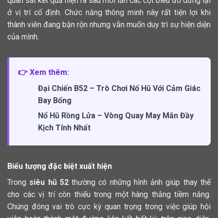
quan sát kết quả hiện ra sau mỗi lần các cột biểu đồ dừng lại
ở vị trí cố định. Chức năng thông minh này rất tiện lợi khi
thành viên đang bận rộn nhưng vẫn muốn duy trì sự hiện diện
của mình.
👉 Xem thêm:
Đại Chiến B52 – Trò Chơi Nổ Hũ Với Cảm Giác
Bay Bổng
Nổ Hũ Rồng Lửa – Vòng Quay May Mắn Đầy
Kịch Tính Nhất
Biểu tượng đặc biệt xuất hiện
Trong
siêu hũ 52
thường có những hình ảnh giúp thay thế
cho các vị trí còn thiếu trong một hàng thắng tiềm năng.
Chúng đóng vai trò cực kỳ quan trọng trong việc giúp hội