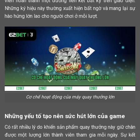
viên hoàn thành một đường liên kết bất kỳ trên giao diện.
Những ký hiệu này thường xuất hiện bất ngờ và mang lại sự
hào hứng lớn lao cho người chơi ở mỗi lượt.
Cơ chế hoạt động của máy quay thưởng lớn
Những yếu tố tạo nên sức hút lớn của game
Có rất nhiều lý do khiến sản phẩm quay thưởng này giữ chân
được một lượng lớn thành viên tham gia mỗi ngày. Sự kết