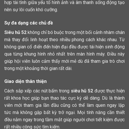
hợp tài tình giữa yếu tố hình ảnh và âm thanh sống động tạo
nên sự lôi cuốn khó cưỡng.
Sự đa dạng các chủ đề
Siêu hũ 52
không chỉ bó buộc trong một bối cảnh nhàm chán
mà thay đổi linh hoạt theo nhiều phong cách khác nhau. Từ
không gian cổ điển đến hiện đại đều được tái hiện sinh động
qua từng khung hình nhỏ nhất trên màn hình máy. Điều này
giúp hội viên luôn cảm thấy mới mẻ dù đã tham gia trò chơi
trong một khoảng thời gian rất dài.
Giao diện thân thiện
Cách sắp xếp các nút bấm trong
siêu hũ 52
được thực hiện
rất khoa học giúp bạn thao tác cực kỳ dễ dàng. Dù là thành
viên mới tham gia lần đầu cũng có thể làm quen ngay lập
tức mà không gặp bất kỳ trở ngại. Mọi tính năng cần thiết
đều nằm ngay trong tầm mắt giúp người chơi tiết kiệm được
rất nhiều công sức tìm kiếm.