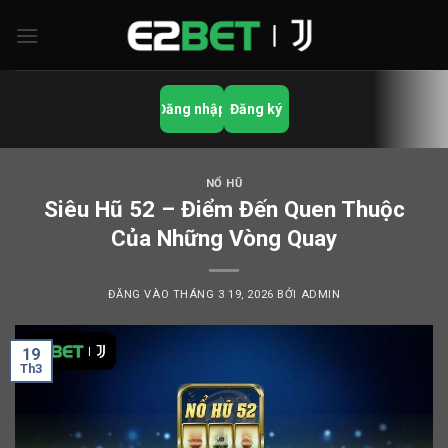
Bỏ
qua
nội
dung
Đăng nhập
Đăng ký
NỔ HŨ
Siêu Hũ 52 – Điểm Đến Quen Thuộc
Của Những Vòng Quay
ĐĂNG VÀO
THÁNG 3 19, 2026
BỞI
ADMIN
19
Th3