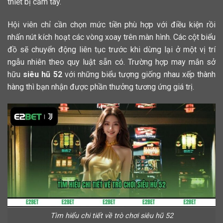
thiết bị cầm tay.
Hội viên chỉ cần chọn mức tiền phù hợp với điều kiện rồi
nhấn nút kích hoạt các vòng xoay trên màn hình. Các cột biểu
đồ sẽ chuyển động liên tục trước khi dừng lại ở một vị trí
ngẫu nhiên theo quy luật sẵn có. Trường hợp may mắn sở
hữu
siêu hũ 52
với những biểu tượng giống nhau xếp thành
hàng thì bạn nhận được phần thưởng tương ứng giá trị.
Tìm hiểu chi tiết về trò chơi siêu hũ 52